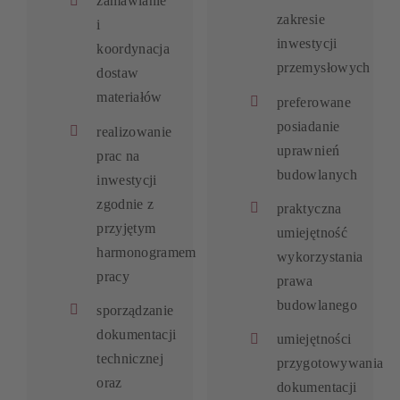
zamawianie
zakresie
i
inwestycji
koordynacja
przemysłowych
dostaw
materiałów
preferowane
posiadanie
realizowanie
uprawnień
prac na
budowlanych
inwestycji
zgodnie z
praktyczna
przyjętym
umiejętność
harmonogramem
wykorzystania
pracy
prawa
budowlanego
sporządzanie
dokumentacji
umiejętności
technicznej
przygotowywania
oraz
dokumentacji