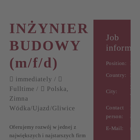
INŻYNIER
Job
BUDOWY
informat
(m/f/d)
Position:
IN
Country:
Pol
immediately /
Zim
Fulltime /
Polska,
City:
Wód
Zimna
Wódka/Ujazd/Gliwice
Contact
Ms 
person:
Łuk
Oferujemy rozwój w jednej z
E-Mail:
rek
największych i najstarszych firm