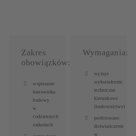
Zakres
Wymagania:
obowiązków:
wyższe
wykształcenie
wspieranie
techniczne
kierownika
kierunkowe
budowy
(budownictwo)
w
codziennych
preferowane
zadaniach
doświadczenie
w