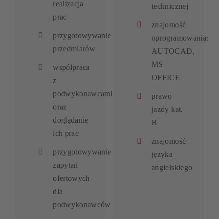
realizacja
technicznej
prac
znajomość
przygotowywanie
oprogramowania:
przedmiarów
AUTOCAD,
MS
współpraca
OFFICE
z
podwykonawcami
prawo
oraz
jazdy kat.
doglądanie
B
ich prac
znajomość
przygotowywanie
języka
zapytań
angielskiego
ofertowych
dla
podwykonawców