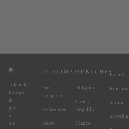
INFORMATION
BRANCHES
Poland
Takenaka
Our
Belgium
Romania
Europe
Company
is
Czech
Serbia
part
References
Republic
of
Slovakia
News
France
the