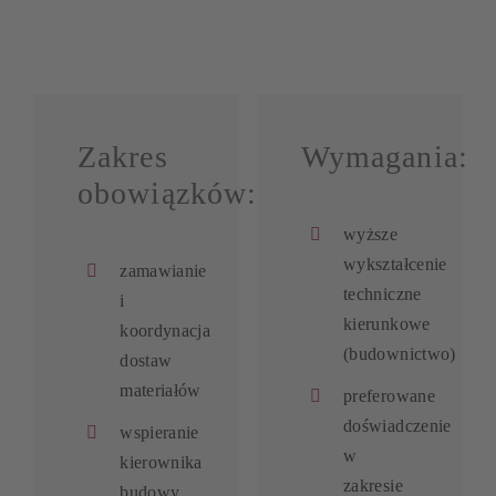
Zakres
Wymagania:
obowiązków:
wyższe
wykształcenie
zamawianie
techniczne
i
kierunkowe
koordynacja
(budownictwo)
dostaw
materiałów
preferowane
doświadczenie
wspieranie
w
kierownika
zakresie
budowy