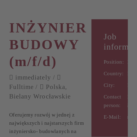
INŻYNIER
Job
BUDOWY
informat
(m/f/d)
Position:
IN
Country:
Pol
immediately /
City:
Poz
Fulltime /
Polska,
Bielany Wrocławskie
Contact
Ms 
person:
Łuk
Oferujemy rozwój w jednej z
E-Mail:
rek
największych i najstarszych firm
inżyniersko- budowlanych na