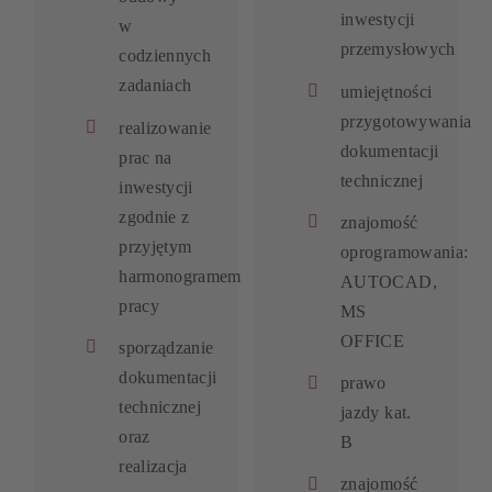
inwestycji
w
przemysłowych
codziennych
zadaniach
umiejętności
przygotowywania
realizowanie
dokumentacji
prac na
technicznej
inwestycji
zgodnie z
znajomość
przyjętym
oprogramowania:
harmonogramem
AUTOCAD,
pracy
MS
OFFICE
sporządzanie
dokumentacji
prawo
technicznej
jazdy kat.
oraz
B
realizacja
znajomość