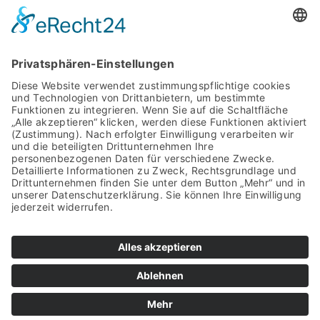
Polen
Rumänien
Serbien
Slowakei
Spanien
Vereinigtes Königreich
© TAKENAKA EUROPE GmbH |
Imprint
|
Privacy Policy
|
Whistleblower-System