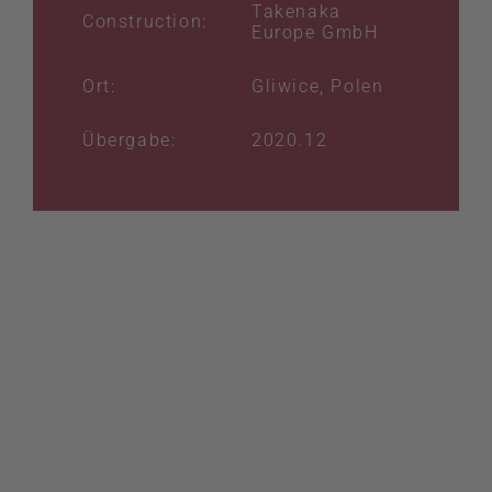
Takenaka
Construction:
Europe GmbH
Ort:
Gliwice, Polen
Übergabe:
2020.12