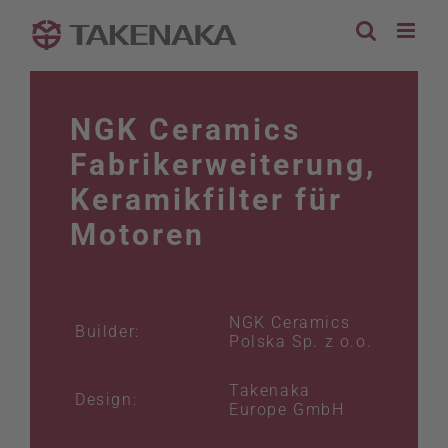
Zum
Inhalt
springen
NGK Ceramics
Fabrikerweiterung,
Keramikfilter für
Motoren
NGK Ceramics
Builder:
Polska Sp. z o.o.
Takenaka
Design:
Europe GmbH