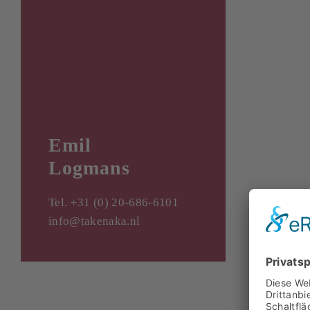
Emil
Logmans
Tel. +31 (0) 20-686-6101
info@takenaka.nl