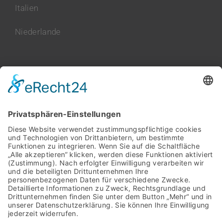
Italien
Niederlande
Polen
Rumänien
Serbien
Slowakei
Spanien
Vereinigtes Königreich