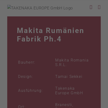
Zum
Inhalt
springen
Makita Rumänien
Fabrik Ph.4
Makita Romania
Bauherr:
S.R.L.
Design:
Tamai Sekkei
Takenaka
Ausführung:
Europe GmbH
Branesti,
Ort: