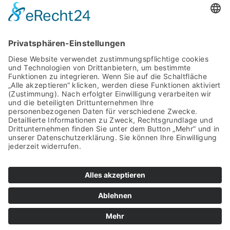
Polen
Rumänien
Serbien
Slowakei
Spanien
Vereinigtes Königreich
© TAKENAKA EUROPE GmbH |
Imprint
|
Privacy Policy
|
Whistleblower-System