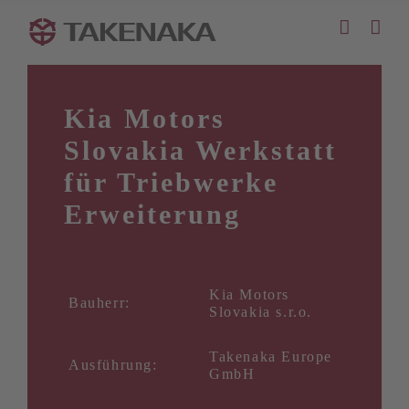
Zum
Inhalt
springen
Kia Motors
Slovakia Werkstatt
für Triebwerke
Erweiterung
Kia Motors
Bauherr:
Slovakia s.r.o.
Takenaka Europe
Ausführung:
GmbH