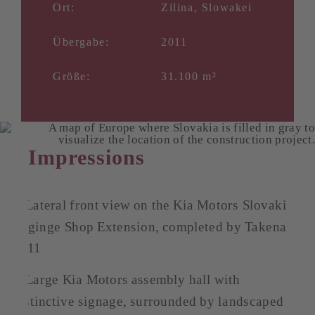
Ort:
Zilina, Slowakei
Übergabe:
2011
Größe:
31.100 m²
Impressions