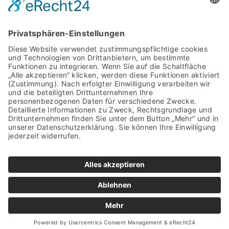
Polen
Rumänien
Serbien
Slowakei
Spanien
Vereinigtes Königreich
© TAKENAKA EUROPE GmbH |
Imprint
|
Privacy Policy
|
Whistleblower-System