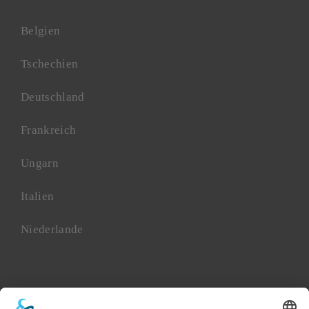
Belgien
Tschechien
Deutschland
Frankreich
Ungarn
Italien
Niederlande