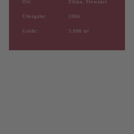
Ort:
Zilina, Slowakei
Übergabe:
2006
Größe:
5.908 m²