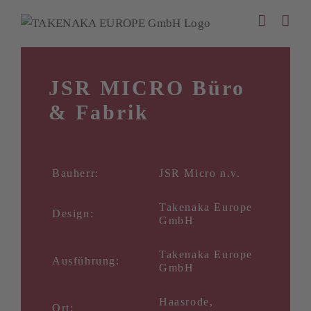
Zum
Inhalt
springen
JSR MICRO Büro
& Fabrik
Bauherr:
JSR Micro n.v.
Takenaka Europe
Design:
GmbH
Takenaka Europe
Ausführung:
GmbH
Haasrode,
Ort: