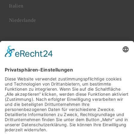
Italien
Niederlande
Polen
Rumänien
Serbien
Slowakei
Spanien