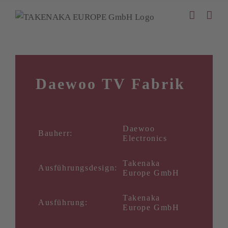
Zum
Inhalt
springen
Daewoo TV Fabrik
Daewoo
Bauherr:
Electronics
Takenaka
Ausführungsdesign:
Europe GmbH
Takenaka
Ausführung:
Europe GmbH