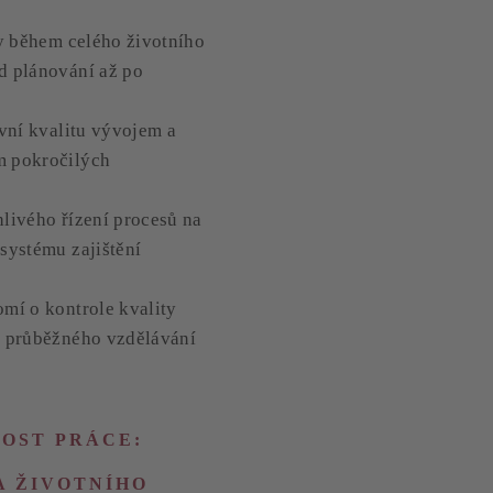
ty během celého životního
d plánování až po
ivní kvalitu vývojem a
 pokročilých
livého řízení procesů na
systému zajištění
mí o kontrole kvality
m průběžného vzdělávání
NOST PRÁCE:
A ŽIVOTNÍHO