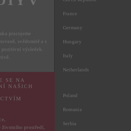
OTY V
France
Germany
naka pracujeme
novaně, svědomitě a s
Hungary
pozitivní výsledek.
Italy
tivě.
Netherlands
E SE NA
NÍ NAŠICH
Poland
ICTVÍM
Romania
ce,
Serbia
 životního prostředí,