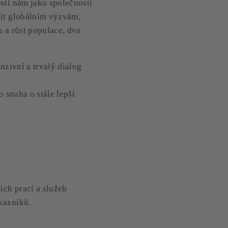
stí nám jako společnosti
lit globálním výzvám,
u a růst populace, dva
enzivní a trvalý dialog
o snaha o stále lepší
ich prací a služeb
kazníků.