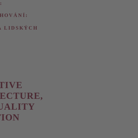
:
CHOVÁNÍ:
KA LIDSKÝCH
TIVE
ECTURE,
UALITY
TION