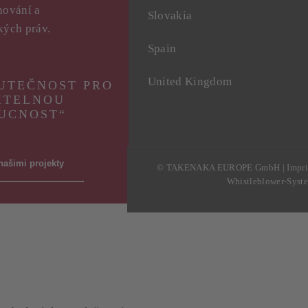
hování a
Slovakia
ských práv.
Spain
United Kingdom
KUTEČNOST PRO
ITELNOU
UCNOST“
našimi projekty
© TAKENAKA EUROPE GmbH |
Impri
Whistleblower-Syst