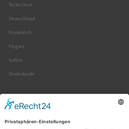
Tschechien
Deutschland
Frankreich
Ungarn
Italien
Niederlande
Polen
Rumänien