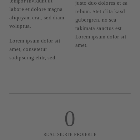
tempor invidunt ut
justo duo dolores et ea
labore et dolore magna
rebum. Stet clita kasd
aliquyam erat, sed diam
gubergren, no sea
voluptua.
takimata sanctus est
Lorem ipsum dolor sit
Lorem ipsum dolor sit
amet.
amet, consetetur
sadipscing elitr, sed
0
REALISIERTE PROJEKTE