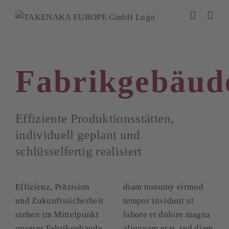
Zum
Inhalt
springen
Fabrikgebäud
Effiziente Produktionsstätten,
individuell geplant und
schlüsselfertig realisiert
Effizienz, Präzision
diam nonumy eirmod
und Zukunftssicherheit
tempor invidunt ut
stehen im Mittelpunkt
labore et dolore magna
unserer Fabrikgebäude.
aliquyam erat, sed diam